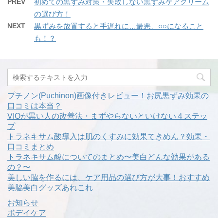
PREV
初めての黒ずみ対策・失敗しない黒ずみケアクリーム
の選び方！
NEXT
黒ずみを放置すると手遅れに…最悪、○○になること
も！？
プチノン(Puchinon)画像付きレビュー！お尻黒ずみ効果の
口コミは本当？
VIOが黒い人の改善法・まずやらないといけない４ステッ
プ
トラネキサム酸導入は肌のくすみに効果てきめん？効果・
口コミまとめ
トラネキサム酸についてのまとめ〜美白どんな効果がある
の？〜
美しい脇を作るには、ケア用品の選び方が大事！おすすめ
美脇美白グッズあれこれ
お知らせ
ボデイケア