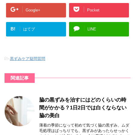
Google+
Pocket
B!
はてブ
LINE
-
黒ずみケア疑問質問
関連記事
脇の黒ずみを治すにはどのくらいの時
間がかかる？1日2日では白くならない
脇の美白
薄着の季節になって初めて気づく脇の黒ずみ、ムダ
毛処理はばっちりでも、黒ずみがあったらせっかく