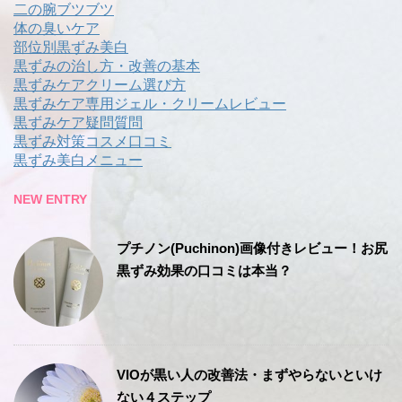
二の腕ブツブツ
体の臭いケア
部位別黒ずみ美白
黒ずみの治し方・改善の基本
黒ずみケアクリーム選び方
黒ずみケア専用ジェル・クリームレビュー
黒ずみケア疑問質問
黒ずみ対策コスメ口コミ
黒ずみ美白メニュー
NEW ENTRY
プチノン(Puchinon)画像付きレビュー！お尻
黒ずみ効果の口コミは本当？
VIOが黒い人の改善法・まずやらないといけ
ない４ステップ