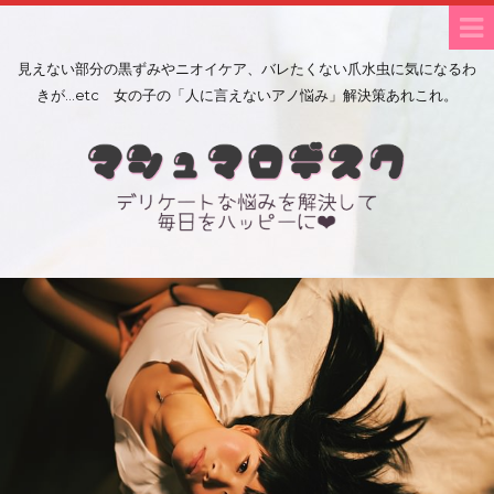
見えない部分の黒ずみやニオイケア、バレたくない爪水虫に気になるわ
きが…etc 女の子の「人に言えないアノ悩み」解決策あれこれ。