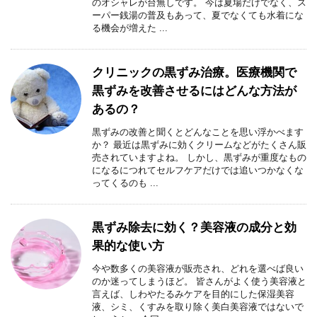
のオシャレが台無しです。 今は夏場だけでなく、ス
ーパー銭湯の普及もあって、夏でなくても水着にな
る機会が増えた ...
クリニックの黒ずみ治療。医療機関で
黒ずみを改善させるにはどんな方法が
あるの？
黒ずみの改善と聞くとどんなことを思い浮かべます
か？ 最近は黒ずみに効くクリームなどがたくさん販
売されていますよね。 しかし、黒ずみが重度なもの
になるにつれてセルフケアだけでは追いつかなくな
ってくるのも ...
黒ずみ除去に効く？美容液の成分と効
果的な使い方
今や数多くの美容液が販売され、どれを選べば良い
のか迷ってしまうほど。 皆さんがよく使う美容液と
言えば、しわやたるみケアを目的にした保湿美容
液、シミ、くすみを取り除く美白美容液ではないで