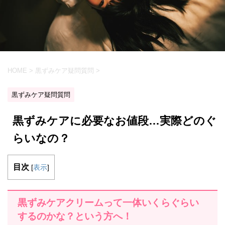
HOME
>
黒ずみケア疑問質問
>
黒ずみケア疑問質問
黒ずみケアに必要なお値段…実際どのぐ
らいなの？
目次
[
表示
]
黒ずみケアクリームって一体いくらぐらい
するのかな？という方へ！