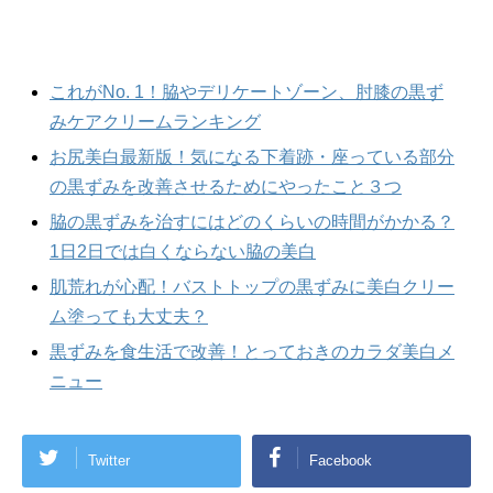
これがNo. 1！脇やデリケートゾーン、肘膝の黒ず
みケアクリームランキング
お尻美白最新版！気になる下着跡・座っている部分
の黒ずみを改善させるためにやったこと３つ
脇の黒ずみを治すにはどのくらいの時間がかかる？
1日2日では白くならない脇の美白
肌荒れが心配！バストトップの黒ずみに美白クリー
ム塗っても大丈夫？
黒ずみを食生活で改善！とっておきのカラダ美白メ
ニュー
Twitter
Facebook