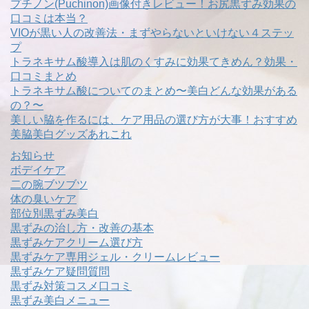
プチノン(Puchinon)画像付きレビュー！お尻黒ずみ効果の
口コミは本当？
VIOが黒い人の改善法・まずやらないといけない４ステッ
プ
トラネキサム酸導入は肌のくすみに効果てきめん？効果・
口コミまとめ
トラネキサム酸についてのまとめ〜美白どんな効果がある
の？〜
美しい脇を作るには、ケア用品の選び方が大事！おすすめ
美脇美白グッズあれこれ
お知らせ
ボデイケア
二の腕ブツブツ
体の臭いケア
部位別黒ずみ美白
黒ずみの治し方・改善の基本
黒ずみケアクリーム選び方
黒ずみケア専用ジェル・クリームレビュー
黒ずみケア疑問質問
黒ずみ対策コスメ口コミ
黒ずみ美白メニュー