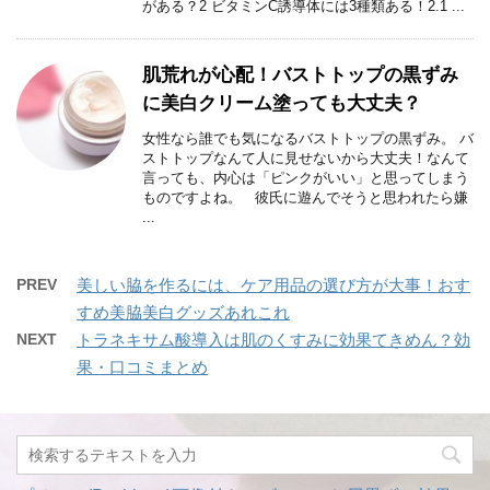
がある？2 ビタミンC誘導体には3種類ある！2.1 ...
肌荒れが心配！バストトップの黒ずみ
に美白クリーム塗っても大丈夫？
女性なら誰でも気になるバストトップの黒ずみ。 バ
ストトップなんて人に見せないから大丈夫！なんて
言っても、内心は「ピンクがいい」と思ってしまう
ものですよね。 彼氏に遊んでそうと思われたら嫌
...
PREV
美しい脇を作るには、ケア用品の選び方が大事！おす
すめ美脇美白グッズあれこれ
NEXT
トラネキサム酸導入は肌のくすみに効果てきめん？効
果・口コミまとめ