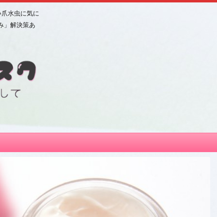
い爪水虫に気に
み」解決策あ