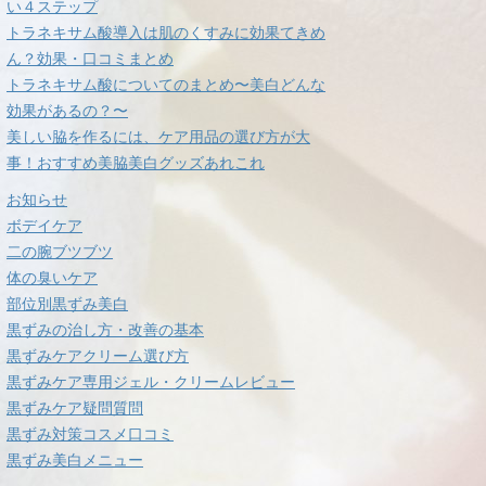
い４ステップ
トラネキサム酸導入は肌のくすみに効果てきめ
ん？効果・口コミまとめ
トラネキサム酸についてのまとめ〜美白どんな
効果があるの？〜
美しい脇を作るには、ケア用品の選び方が大
事！おすすめ美脇美白グッズあれこれ
お知らせ
ボデイケア
二の腕ブツブツ
体の臭いケア
部位別黒ずみ美白
黒ずみの治し方・改善の基本
黒ずみケアクリーム選び方
黒ずみケア専用ジェル・クリームレビュー
黒ずみケア疑問質問
黒ずみ対策コスメ口コミ
黒ずみ美白メニュー