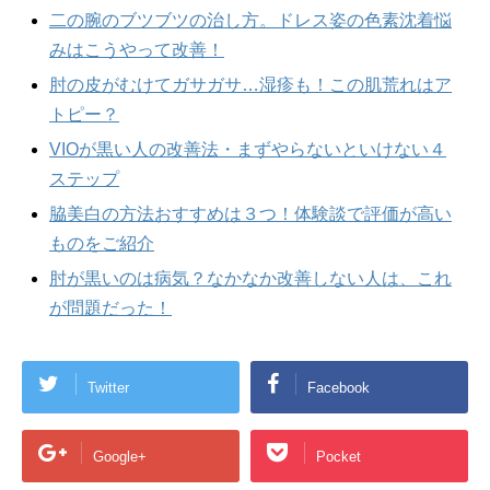
二の腕のブツブツの治し方。ドレス姿の色素沈着悩
みはこうやって改善！
肘の皮がむけてガサガサ…湿疹も！この肌荒れはア
トピー？
VIOが黒い人の改善法・まずやらないといけない４
ステップ
脇美白の方法おすすめは３つ！体験談で評価が高い
ものをご紹介
肘が黒いのは病気？なかなか改善しない人は、これ
が問題だった！
Twitter
Facebook
Google+
Pocket