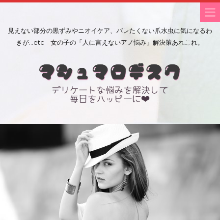
見えない部分の黒ずみやニオイケア、バレたくない爪水虫に気になるわ
きが…etc 女の子の「人に言えないアノ悩み」解決策あれこれ。