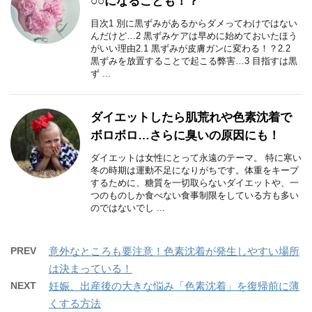
○○になることも！？
目次1 別に黒ずみがあるからダメってわけではない
んだけど…2 黒ずみケアは早めに始めておいたほう
がいい理由2.1 黒ずみが皮膚ガンに変わる！？2.2
黒ずみを放置することで起こる弊害…3 目指すは黒
ず ...
ダイエットしたら肌荒れや色素沈着で
ボロボロ…さらに臭いの原因にも！
ダイエットは女性にとって永遠のテーマ。 特に寒い
冬の時期は運動不足になりがちです。体重をキープ
するために、糖質を一切取らないダイエットや、一
つのものしか食べない食事制限をしている方も多い
のではないでし ...
PREV
意外なところも要注意！色素沈着が発生しやすい場所
は決まっている！
NEXT
妊娠、出産後の大きな悩み「色素沈着」を復帰前に薄
くする方法