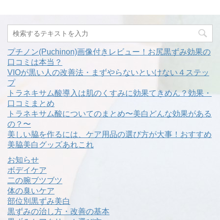
プチノン(Puchinon)画像付きレビュー！お尻黒ずみ効果の
口コミは本当？
VIOが黒い人の改善法・まずやらないといけない４ステッ
プ
トラネキサム酸導入は肌のくすみに効果てきめん？効果・
口コミまとめ
トラネキサム酸についてのまとめ〜美白どんな効果がある
の？〜
美しい脇を作るには、ケア用品の選び方が大事！おすすめ
美脇美白グッズあれこれ
お知らせ
ボデイケア
二の腕ブツブツ
体の臭いケア
部位別黒ずみ美白
黒ずみの治し方・改善の基本