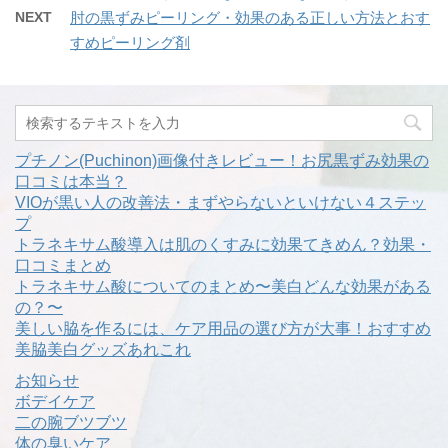
NEXT
肘の黒ずみピーリング・効果のある正しい方法とおす
すめピーリング剤
プチノン(Puchinon)画像付きレビュー！お尻黒ずみ効果の
口コミは本当？
VIOが黒い人の改善法・まずやらないといけない４ステッ
プ
トラネキサム酸導入は肌のくすみに効果てきめん？効果・
口コミまとめ
トラネキサム酸についてのまとめ〜美白どんな効果がある
の？〜
美しい脇を作るには、ケア用品の選び方が大事！おすすめ
美脇美白グッズあれこれ
お知らせ
ボデイケア
二の腕ブツブツ
体の臭いケア