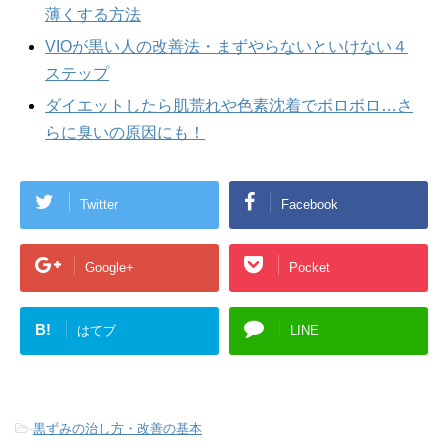
薄くする方法
VIOが黒い人の改善法・まずやらないといけない４
ステップ
ダイエットしたら肌荒れや色素沈着でボロボロ…さ
らに臭いの原因にも！
Twitter
Facebook
Google+
Pocket
B!
はてブ
LINE
-
黒ずみの治し方・改善の基本